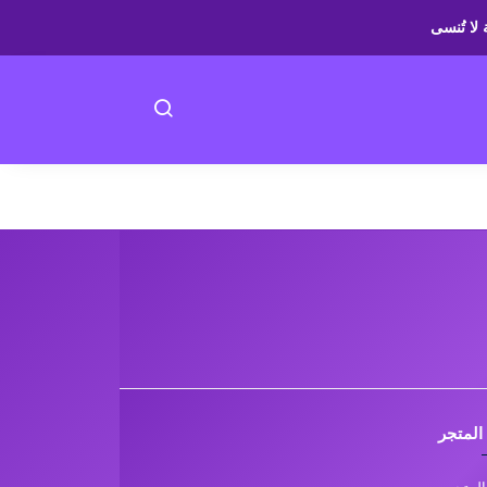
 لا تُنسى
المتجر